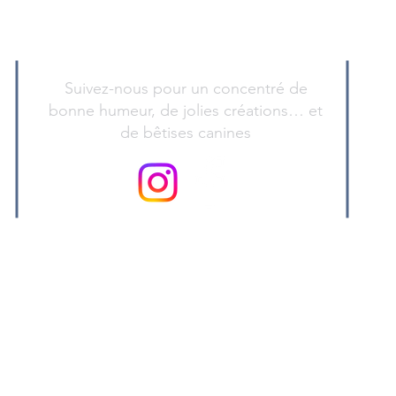
Suivez-nous pour un concentré de
bonne humeur, de jolies créations… et
de bêtises canines