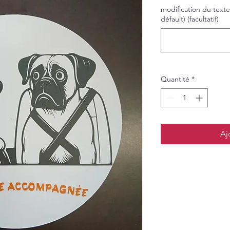
modification du texte
défault) (facultatif)
Quantité
*
Aj