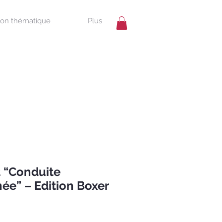
ion thématique
Plus
 “Conduite
e” – Edition Boxer