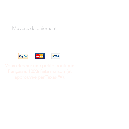
Moyens de paiement
Vous êtes sur une petite boutique
française, 100% faite maison (et
approuvée par Texas 🐾).