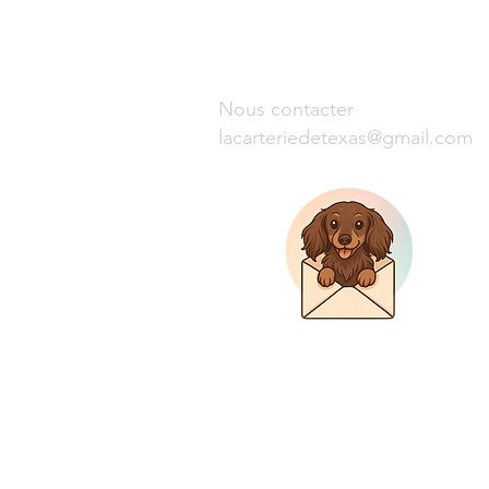
Nous contacter
lacarteriedetexas@gmail.com