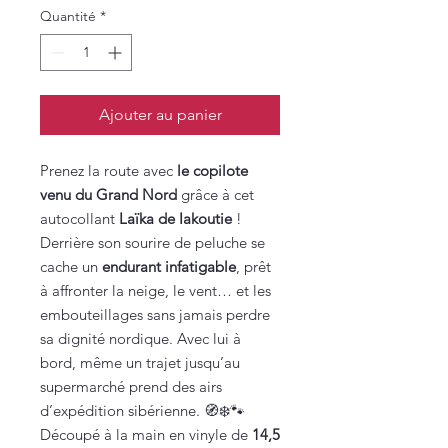
Quantité
*
Ajouter au panier
Prenez la route avec
le copilote
venu du Grand Nord
grâce à cet
autocollant
Laïka de Iakoutie
!
Derrière son sourire de peluche se
cache un
endurant infatigable
, prêt
à affronter la neige, le vent… et les
embouteillages sans jamais perdre
sa dignité nordique. Avec lui à
bord, même un trajet jusqu’au
supermarché prend des airs
d’expédition sibérienne. 🧭❄️🐾
Découpé à la main en vinyle de
14,5