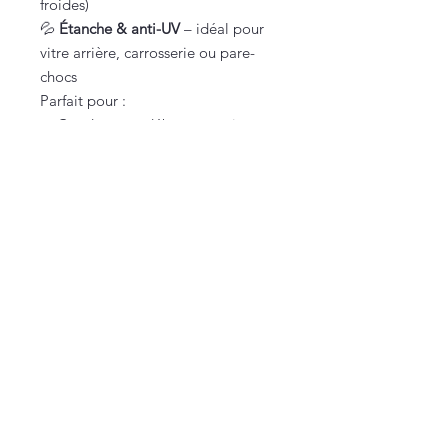
froides)
💦
Étanche & anti-UV
– idéal pour
vitre arrière, carrosserie ou pare-
chocs
Parfait pour :
✔ Conducteurs débutants qui
redoutent les côtes
✔ Amoureux des Lévriers au grand
cœur
✔ Ceux qui veulent un autocollant
voiture drôle et unique adapté à
leur Lévrier
Vous êtes sur une petite boutique française,
100% faite maison (et approuvée par Texas
🐾).
Nous contacter
lacarteriedetexas@gmail.com