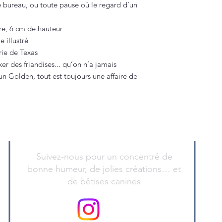
le bureau, ou toute pause où le regard d’un
e, 6 cm de hauteur
 illustré
rie de Texas
ker des friandises... qu’on n’a jamais
 un Golden, tout est toujours une affaire de
Suivez-nous pour un concentré de
bonne humeur, de jolies créations… et
de bêtises canines