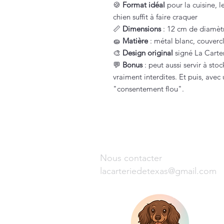
🍪
Format idéal
pour la cuisine, 
chien suffit à faire craquer
📏
Dimensions
: 12 cm de diamètr
🧽
Matière
: métal blanc, couvercle
🎨
Design original
signé La Carte
💬
Bonus
: peut aussi servir à stoc
vraiment interdites. Et puis, avec
"consentement flou".
Nous contacter
lacarteriedetexas@gmail.com