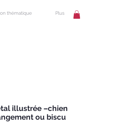
ion thématique
Plus
tal illustrée –chien
angement ou biscu