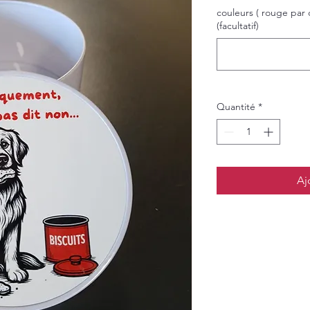
couleurs ( rouge par 
(facultatif)
Quantité
*
Aj