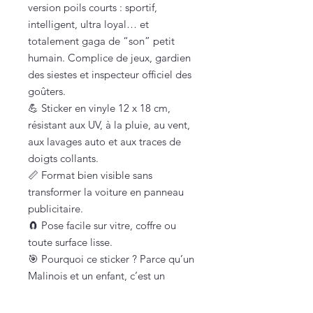
version poils courts : sportif,
intelligent, ultra loyal… et
totalement gaga de “son” petit
humain. Complice de jeux, gardien
des siestes et inspecteur officiel des
goûters.
💪 Sticker en vinyle 12 x 18 cm,
résistant aux UV, à la pluie, au vent,
aux lavages auto et aux traces de
doigts collants.
📏 Format bien visible sans
transformer la voiture en panneau
publicitaire.
🧲 Pose facile sur vitre, coffre ou
toute surface lisse.
🎯 Pourquoi ce sticker ? Parce qu’un
Malinois et un enfant, c’est un
mélange d’énergie, de tendresse et
de protection rapprochée. Et autant