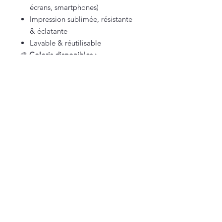
écrans, smartphones)
Impression sublimée, résistante
& éclatante
Lavable & réutilisable
🎨
Coloris disponibles :
Noir / Smoke 🐈‍⬛
Roux / Red tabby 🐈‍🟫
💡
Idée cadeau :
Pour ceux qui vivent avec
un chat
qui ressemble à un lynx, mais pense
qu’il tient sur leurs genoux
🥰
Vous êtes sur une petite boutique française,
100% faite maison (et approuvée par Texas
🐾).
Nous contacter
lacarteriedetexas@gmail.com