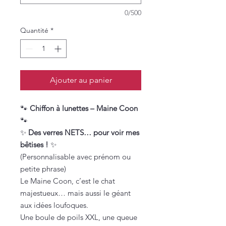
0/500
Quantité
*
Ajouter au panier
🐾
Chiffon à lunettes – Maine Coon
🐾
✨
Des verres NETS… pour voir mes
bêtises !
✨
(Personnalisable avec prénom ou
petite phrase)
Le Maine Coon, c’est le chat
majestueux… mais aussi le géant
aux idées loufoques.
Une boule de poils XXL, une queue