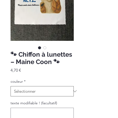
🐾 Chiffon à lunettes
– Maine Coon 🐾
Prix
4,70 €
couleur
*
texte modifiable ! (facultatif)