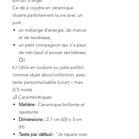
son air d’ange.
Ce dé à coudre en céramique
illustre parfaitement la vie avec un
york :
un mélange d’énergie, de malice
et de tendresse,
un petit compagnon qui n’a peur
de rien (sauf d’avouer ses bêtises
😏).
👉 Utile en couture ou juste parfait
comme objet déco/collection, avec
texte personnalisable (court – max
2/3 mots).
📐 Caractéristiques
Matière :
Céramique brillante et
résistante
Dimensions :
2,7 cm (Ø) x 3 cm
(H)
Texte par défaut :
“Je répare mes