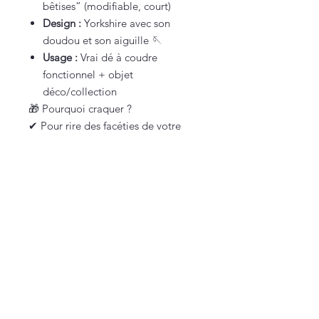
bêtises” (modifiable, court)
Design :
Yorkshire avec son
doudou et son aiguille 🪡
Usage :
Vrai dé à coudre
fonctionnel + objet
déco/collection
🎁 Pourquoi craquer ?
✔ Pour rire des facéties de votre
york 🐶
✔ Parce que c’est un cadeau unique
pour tout amoureux de Yorkshire
✔ Parce que ce petit chien mérite
un objet à son image :
mignon mais
costaud
✔ Et parce qu’il est tellement
craquant avec son doudou !