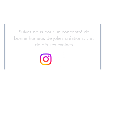
Suivez-nous pour un concentré de
bonne humeur, de jolies créations… et
de bêtises canines