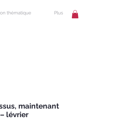
ion thématique
Plus
essus, maintenant
– lévrier