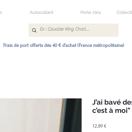
e
Autocollant
Porte clés
Collect
Frais de port offerts dès 40 € d’achat (France métropolitaine)
J’ai bavé d
c’est à moi" 
Prix
12,89 €