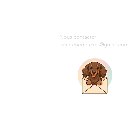
Nous contacter
lacarteriedetexas@gmail.com