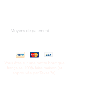
Moyens de paiement
Vous êtes sur une petite boutique
française, 100% faite maison (et
approuvée par Texas 🐾).