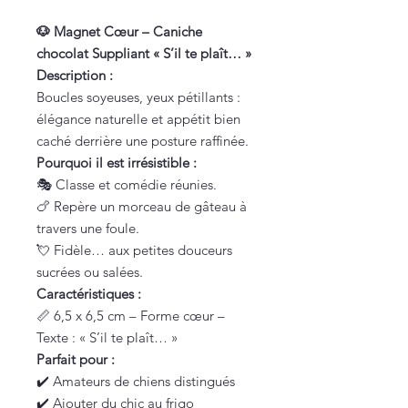
🐶 Magnet Cœur – Caniche
chocolat Suppliant « S’il te plaît… »
Description :
Boucles soyeuses, yeux pétillants :
élégance naturelle et appétit bien
caché derrière une posture raffinée.
Pourquoi il est irrésistible :
🎭 Classe et comédie réunies.
🍗 Repère un morceau de gâteau à
travers une foule.
💘 Fidèle… aux petites douceurs
sucrées ou salées.
Caractéristiques :
📏 6,5 x 6,5 cm – Forme cœur –
Texte : « S’il te plaît… »
Parfait pour :
✔️ Amateurs de chiens distingués
✔️ Ajouter du chic au frigo