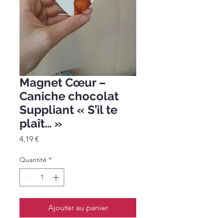
Magnet Cœur –
Caniche chocolat
Suppliant « S’il te
plaît… »
Prix
4,19 €
Quantité
*
Ajouter au panier