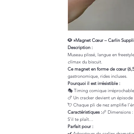
🐶 »Magnet Cœur – Carlin Supplian
Description :
Museau plissé, langue en freestyle
climax
du biscuit.
Ce magnet en forme de cœur (6,5
gastronomique, rides incluses.
Pourquoi il est irrésistible :
🎭 Timing comique irréprochable
🍗 Un cracker devient un épisode 
💘 Chaque pli de nez amplifie l’ém
Caractéristiques :
📏 Dimensions :
S’il te plaît…
Parfait pour :
✔️ Adorateurs de carlins dramati