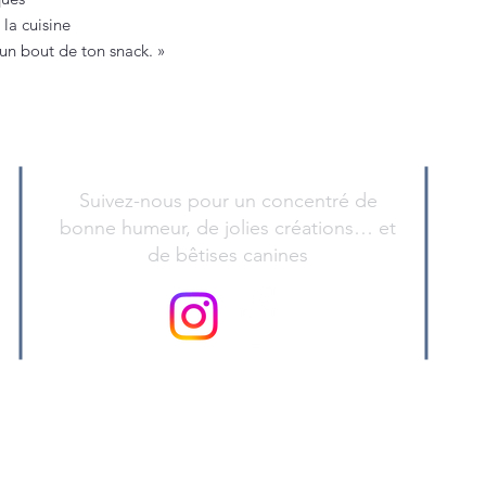
la cuisine
 un bout de ton snack. »
Suivez-nous pour un concentré de
bonne humeur, de jolies créations… et
de bêtises canines