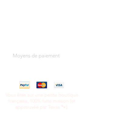
Moyens de paiement
Vous êtes sur une petite boutique
française, 100% faite maison (et
approuvée par Texas 🐾).