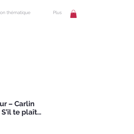
ion thématique
Plus
r – Carlin
S’il te plaît…