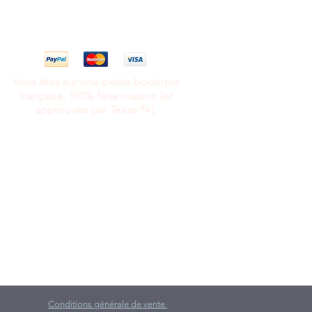
Vous êtes sur une petite boutique
française, 100% faite maison (et
approuvée par Texas 🐾).
Conditions générale de vente