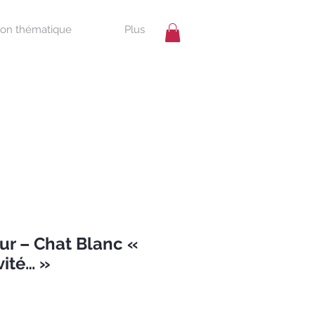
ion thématique
Plus
r – Chat Blanc «
vité… »