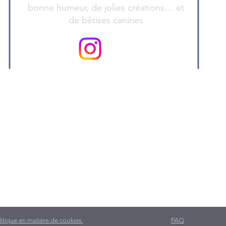
bonne humeur, de jolies créations… et
de bêtises canines
litique en matière de cookies
FAQ