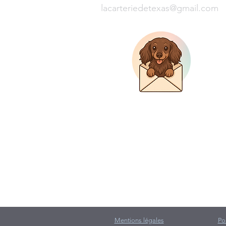
lacarteriedetexas@gmail.com
Mentions légales
Po