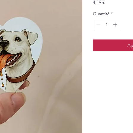
Prix
4,19 €
Quantité
*
Aj