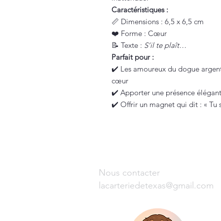
Caractéristiques :
📏 Dimensions : 6,5 x 6,5 cm
❤️ Forme : Cœur
📝 Texte :
S’il te plaît…
Parfait pour :
✔️ Les amoureux du dogue argenti
cœur
✔️ Apporter une présence élégante
✔️ Offrir un magnet qui dit : « Tu s
Nous contacter
lacarteriedetexas@gmail.com