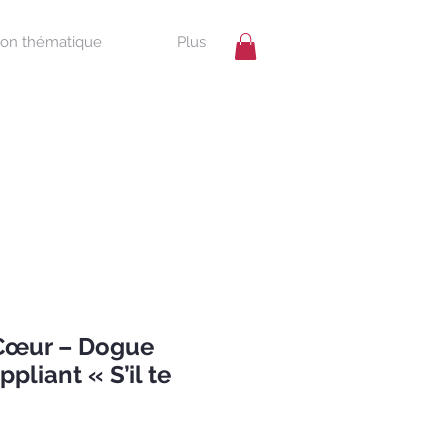
ion thématique
Plus
Cœur – Dogue
pliant « S’il te