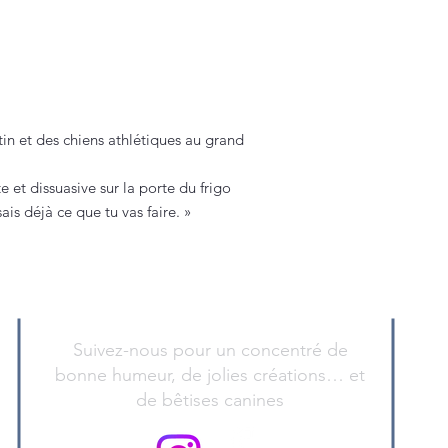
n et des chiens athlétiques au grand
 et dissuasive sur la porte du frigo
ais déjà ce que tu vas faire. »
Suivez-nous pour un concentré de
bonne humeur, de jolies créations… et
de bêtises canines