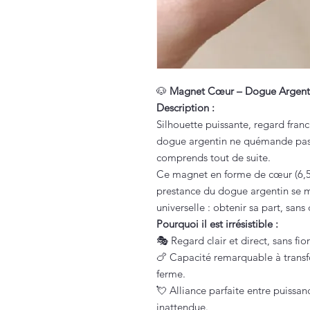
🐶
Magnet Cœur – Dogue Argentin 
Description :
Silhouette puissante, regard fran
dogue argentin ne quémande pas. 
comprends tout de suite.
Ce magnet en forme de cœur (6,5 x
prestance du dogue argentin se me
universelle : obtenir sa part, sans 
Pourquoi il est irrésistible :
🎭 Regard clair et direct, sans fi
🍗 Capacité remarquable à transf
ferme.
💘 Alliance parfaite entre puissa
inattendue.