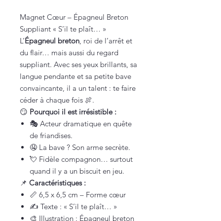
Magnet Cœur – Épagneul Breton
Suppliant « S’il te plaît… »
L’
Épagneul breton
, roi de l’arrêt et
du flair… mais aussi du regard
suppliant. Avec ses yeux brillants, sa
langue pendante et sa petite bave
convaincante, il a un talent : te faire
céder à chaque fois 🍖.
😏
Pourquoi il est irrésistible :
🎭 Acteur dramatique en quête
de friandises.
🤤 La bave ? Son arme secrète.
💘 Fidèle compagnon… surtout
quand il y a un biscuit en jeu.
📌
Caractéristiques :
📏 6,5 x 6,5 cm – Forme cœur
✍️ Texte : « S’il te plaît… »
🎨 Illustration : Épagneul breton