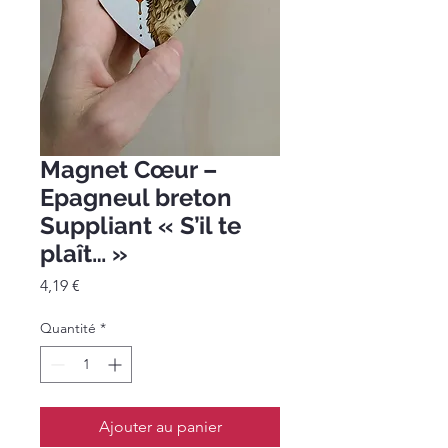
Magnet Cœur –
Epagneul breton
Suppliant « S’il te
plaît… »
Prix
4,19 €
Quantité
*
Ajouter au panier