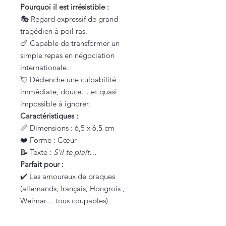
Pourquoi il est irrésistible :
🎭 Regard expressif de grand
tragédien à poil ras.
🍗 Capable de transformer un
simple repas en négociation
internationale.
💘 Déclenche une culpabilité
immédiate, douce… et quasi
impossible à ignorer.
Caractéristiques :
📏 Dimensions : 6,5 x 6,5 cm
❤️ Forme : Cœur
📝 Texte :
S’il te plaît…
Parfait pour :
✔️ Les amoureux de braques
(allemands, français, Hongrois ,
Weimar… tous coupables)
✔️ Donner du caractère et un peu de
pression à la porte du frigo