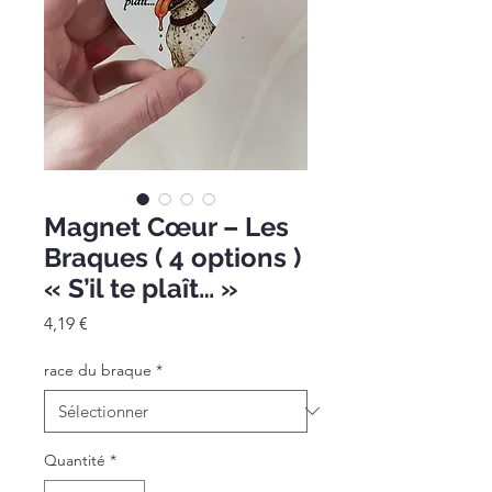
Magnet Cœur – Les
Braques ( 4 options )
« S’il te plaît… »
Prix
4,19 €
race du braque
*
Quantité
*