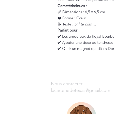
Caractéristiques :
📏 Dimensions : 6,5 x 6,5 cm
❤️ Forme : Cœur
📝 Texte :
S’il te plaît…
Parfait pour :
✔️ Les amoureux de Royal Bourbon
✔️ Ajouter une dose de tendresse 
✔️ Offrir un magnet qui dit : « D
Nous contacter
lacarteriedetexas@gmail.com