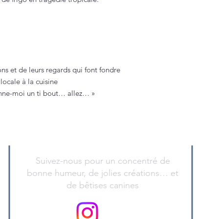
s et de leurs regards qui font fondre
locale à la cuisine
onne-moi un ti bout… allez… »
Suivez-nous pour un concentré de
bonne humeur, de jolies créations… et
de bêtises canines