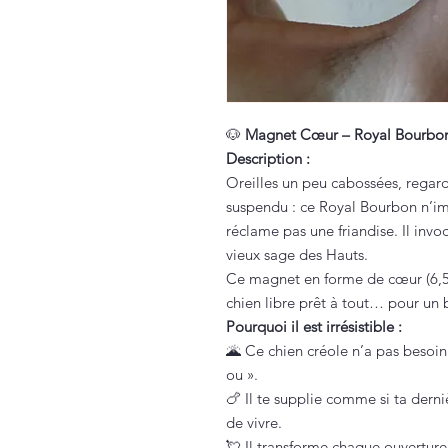
🐶
Magnet Cœur – Royal Bourbon S
Description :
Oreilles un peu cabossées, regard 
suspendu : ce Royal Bourbon n’imp
réclame pas une friandise. Il invo
vieux sage des Hauts.
Ce magnet en forme de cœur (6,5 x
chien libre prêt à tout… pour un
Pourquoi il est irrésistible :
🌋 Ce chien créole n’a pas besoin
ou ».
🍗 Il te supplie comme si ta derni
de vivre.
💘 Il transforme chaque ouverture 