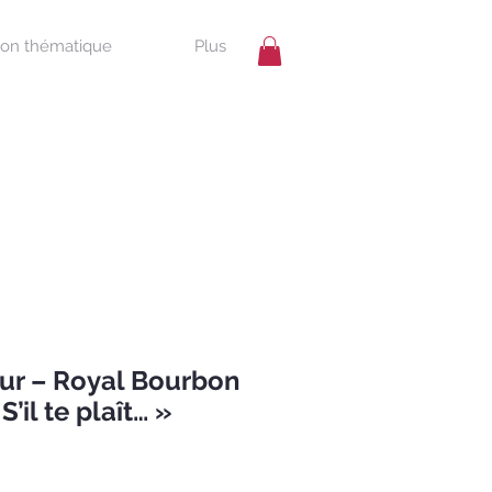
ion thématique
Plus
r – Royal Bourbon
S’il te plaît… »