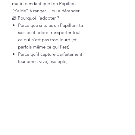
matin pendant que ton Papillon
“t’aide” à ranger… ou à déranger
🎁 Pourquoi l’adopter ?
Parce que si tu as un Papillon, tu
sais qu’il adore transporter tout
ce qui n’est pas trop lourd (et
parfois même ce qui l’est).
Parce qu’il capture parfaitement
leur âme : vive, espiègle,
curieuse et toujours prête à
participer.
Parce qu’il fera rire quiconque a
déjà retrouvé un chausson dans
un autre endroit de la maison.
Parce qu’il met en valeur tout ce
qui rend l’Épagneul Papillon si
attachant ❤️