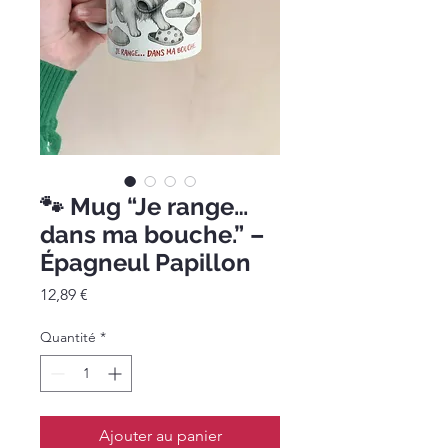
🐾 Mug “Je range…
dans ma bouche.” –
Épagneul Papillon
Prix
12,89 €
Quantité
*
Ajouter au panier