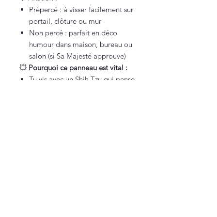
Prépercé : à visser facilement sur
portail, clôture ou mur
Non percé : parfait en déco
humour dans maison, bureau ou
salon (si Sa Majesté approuve)
💥
Pourquoi ce panneau est vital :
Tu vis avec un Shih Tzu qui pense
être ton patron
Tu veux une déco originale entre
mignonnerie et menace
Tu veux prévenir les visiteurs
qu’ici, le danger mesure 25 cm,
porte une frange impeccable et a
désormais un revolver
Vous êtes sur une petite boutique française,
100% faite maison (et approuvée par Texas