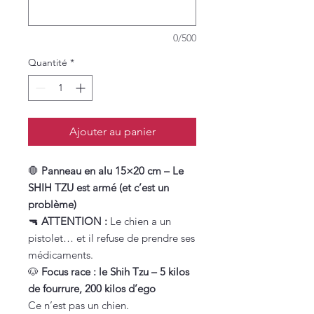
0/500
Quantité
*
Ajouter au panier
🛑
Panneau en alu 15×20 cm – Le
SHIH TZU est armé (et c’est un
problème)
🔫
ATTENTION :
Le chien a un
pistolet… et il refuse de prendre ses
médicaments.
🐶
Focus race : le Shih Tzu – 5 kilos
de fourrure, 200 kilos d’ego
Ce n’est pas un chien.