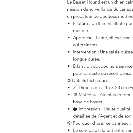
Le Basset Hound est un chien cal
mission de surveillance du canapé
un prédateur de doudous méthod
Filature : Un flair infaillible
meuble.
Approche : Lente, silencieuse e
qui traînent).
Intervention : Une saisie puis
longue durée.
Bilan : Un doudou hors service
pour sa sieste de récompense.
⚙️ Détails techniques :
📏 Dimensions : 15 × 20 cm (F
🪙 Matériau : Aluminium robuste
bave de Basset.
🖨️ Impression : Haute qualité, f
détaillée de l'Agent et de son
💡 Pourquoi choisir ce panneau :
Le contraste hilarant entre son