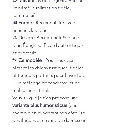
🪙
Matière
: Métal argenté + insert
imprimé (sublimation fidèle,
comme lui)
🔲
Forme
: Rectangulaire avec
anneau classique
🎨
Design
: Portrait noir & blanc
d’un Épagneul Picard authentique
et expressif
🐾
Ce modèle
: Pour ceux qui
aiment les chiens rustiques, fidèles
et toujours partants pour l’aventure
– un mélange de tendresse et de
malice au naturel.
Veux-tu que je t’en propose une
variante plus humoristique
(par
exemple en exagérant son côté “roi
des flaques et champion du museau
sale”) ?