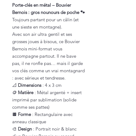
Porte-clés en métal – Bouvier
Bernois : gros nounours de poche 🐾
Toujours partant pour un câlin (et
une sieste en montagne).
Avec son air ultra gentil et ses
grosses joues à bisous, ce Bouvier
Bernois mini-format vous
accompagne partout. Il ne bave
pas, il ne ronfle pas… mais il garde
vos clés comme un vrai montagnard
: avec sérieux et tendresse.
📐
Dimensions
: 4 x 3 cm
🪙
Matière
: Métal argenté + insert
imprimé par sublimation (solide
comme ses pattes)
🔲
Forme
: Rectangulaire avec
anneau classique
🎨
Design
: Portrait noir & blanc