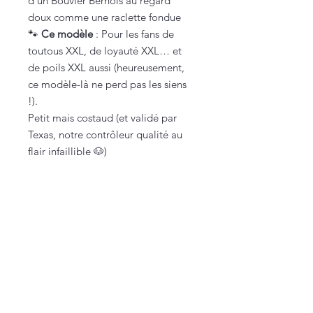
d’un Bouvier Bernois au regard
doux comme une raclette fondue
🐾
Ce modèle
: Pour les fans de
toutous XXL, de loyauté XXL… et
de poils XXL aussi (heureusement,
ce modèle-là ne perd pas les siens
!).
Petit mais costaud (et validé par
Texas, notre contrôleur qualité au
flair infaillible 🐶)