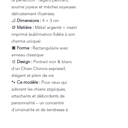
sourire joyeux et mèches soyeuses
délicatement illustrées.
📐
Dimensions :
4 × 3 cm
🪙
Matière :
Métal argenté + insert
imprimé (sublimation fidèle à son
charme unique)
🔲
Forme :
Rectangulaire avec
anneau classique
🎨
Design :
Portrait noir & blanc
d’un Chien Chinois expressif,
élégant et plein de vie
🐾
Ce modèle :
Pour ceux qui
adorent les chiens atypiques,
attachants et débordants de
personnalité – un concentré
d’originalité et de tendresse à
emporter partout !