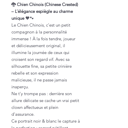
🐉
Chien Chinois (Chinese Crested)
– L’élégance espiègle au charme
unique
🧡🐾
Le Chien Chinois, c’est un petit
compagnon à la personnalité
immense ! À la fois tendre, joueur
et délicieusement original, il
illumine la journée de ceux qui
croisent son regard vif. Avec sa
silhouette fine, sa petite crinière
rebelle et son expression
malicieuse, il ne passe jamais
inaperçu.
Ne t’y trompe pas : derrière son
allure délicate se cache un vrai petit
clown affectueux et plein
d’assurance.
Ce portrait noir & blanc le capture à
la perfection : regard pétillant,