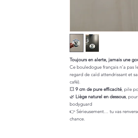
Toujours en alerte, jamais une go
Ce bouledogue français n’a pas l
regard de caïd attendrissant et sa 
café).
💥
9 cm de pure efficacité
, pile p
🌿
Liège naturel en dessous
, pou
bodyguard
👉 Sérieusement… tu vas renverse
chance.