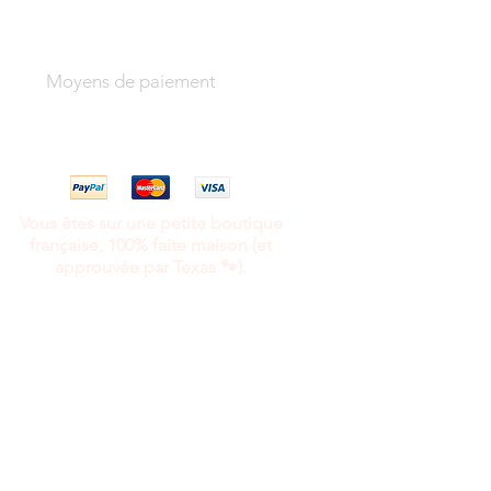
Moyens de paiement
Vous êtes sur une petite boutique
française, 100% faite maison (et
approuvée par Texas 🐾).