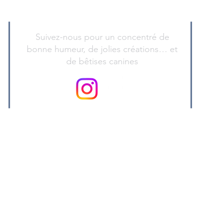
Suivez-nous pour un concentré de
bonne humeur, de jolies créations… et
de bêtises canines