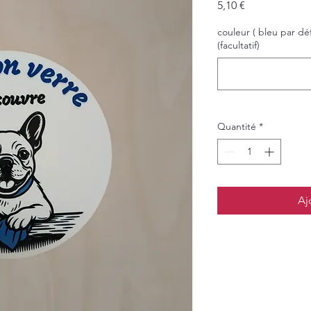
Prix
5,10 €
couleur ( bleu par dé
(facultatif)
Quantité
*
Aj