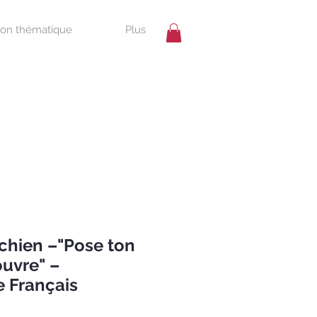
ion thématique
Plus
chien –"Pose ton
couvre" –
 Français