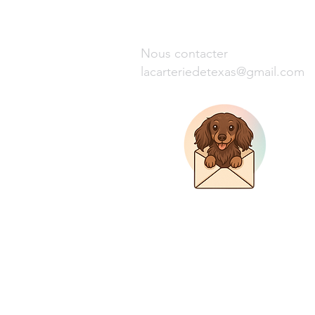
Nous contacter
lacarteriedetexas@gmail.com