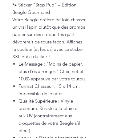
🐾 Sticker "Stop Pub" – Édition
Beagle Gourmand
Votre Beagle préfère de loin chasser
un vrai lapin plutôt que des promos
papier sur des croquettes qu'il
dévorerait de toute façon. Affichez
la couleur (et les os) avec ce sticker
XXL qui a du flair !
Le Message : "Moins de papier,
plus d’os à ronger." Clair, net et
100% approuvé par votre toutou.
Format Chasseur : 15 x 14 cm.
Impossible de le rater !
Qualité Supérieure : Vinyle
premium. Résiste à la pluie et
aux UV (contrairement aux
croquettes de votre Beagle s'il
pleut).
Look : Un Beagle décontracté sur