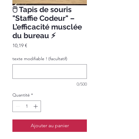
🖱️ Tapis de souris
"Staffie Codeur" –
L’efficacité musclée
du bureau ⚡️
Prix
10,19 €
texte modifiable ! (facultatif)
0/500
Quantité
*
Ajouter au panier