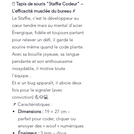
🖱️
Tapis de souris "Staffie Codeur" –
L’efficacité musclée du bureau ⚡️
Le Staffie, c’est le développeur au
cœur tendre mais au mental d’acier.
Énergique, fidèle et toujours partant
pour relever un défi, il garde le
sourire même quand le code plante.
Avec sa bouille joyeuse, sa langue
pendante et son enthousiasme
inoxydable, il motive toute
l’équipe…
Et si un bug apparaît, il aboie deux
fois pour le signaler (avec
conviction) 💪🐶💻
📌 Caractéristiques :
Dimensions :
19 × 27 cm –
parfait pour coder, cliquer ou
envoyer des « woof » numériques
Épaisseur :
3 mm – doux,