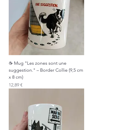
☕ Mug "Les zones sont une
suggestion." – Border Collie (9,5 cm
x 8 cm)
Prix
12,89 €