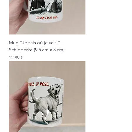
Mug "Je sais où je vais." –
Schipperke (9,5 cm x 8 cm)
Prix
12,89 €