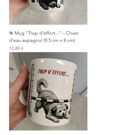
☕ Mug "Trop d'effort..." – Chien
d'eau espagnol (9,5 cm x 8 cm)
Prix
12,89 €