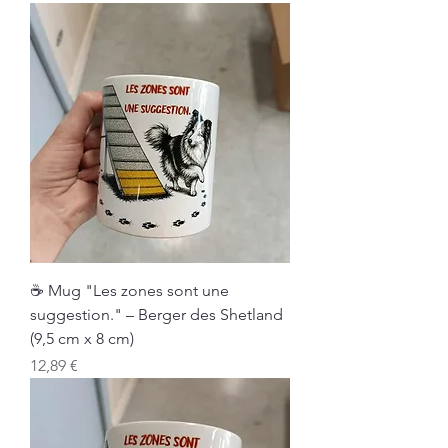
☕ Mug "Les zones sont une
suggestion." – Berger des Shetland
(9,5 cm x 8 cm)
Prix
12,89 €