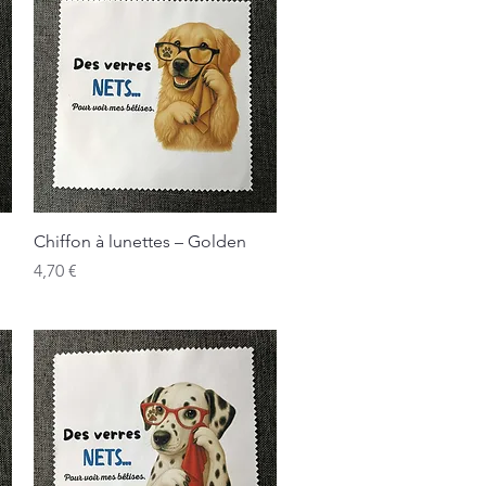
Aperçu rapide
Chiffon à lunettes – Golden
Prix
4,70 €