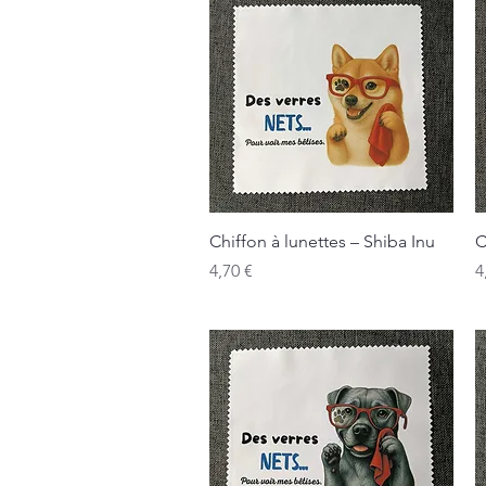
Aperçu rapide
Chiffon à lunettes – Shiba Inu
C
Prix
P
4,70 €
4