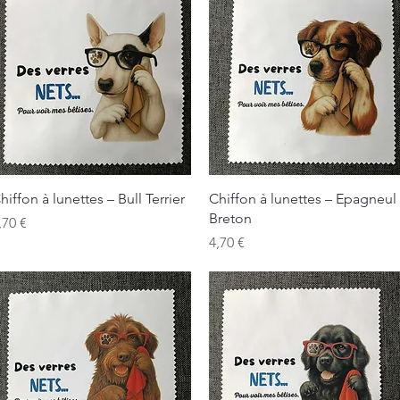
Aperçu rapide
Aperçu rapide
hiffon à lunettes – Bull Terrier
Chiffon à lunettes – Epagneul
Breton
rix
,70 €
Prix
4,70 €