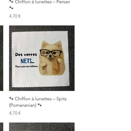
Aperçu rapide
🐾 Chiffon à lunettes – Persan
🐾
Prix
4,70 €
Aperçu rapide
🐾 Chiffon à lunettes – Spitz
(Pomeranian) 🐾
Prix
4,70 €