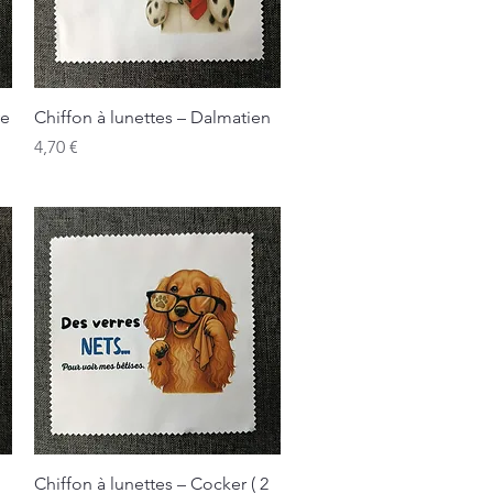
Aperçu rapide
ve
Chiffon à lunettes – Dalmatien
Prix
4,70 €
Aperçu rapide
Chiffon à lunettes – Cocker ( 2