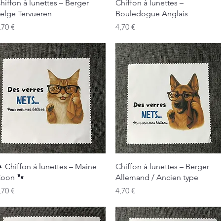
Aperçu rapide
Aperçu rapide
hiffon à lunettes – Berger
Chiffon à lunettes –
elge Tervueren
Bouledogue Anglais
rix
Prix
,70 €
4,70 €
Aperçu rapide
Aperçu rapide
 Chiffon à lunettes – Maine
Chiffon à lunettes – Berger
oon 🐾
Allemand / Ancien type
rix
Prix
,70 €
4,70 €