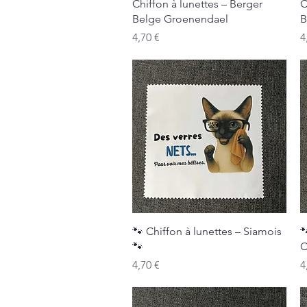
Aperçu rapide
Chiffon à lunettes – Berger
C
Belge Groenendael
B
Prix
P
4,70 €
4
Aperçu rapide
🐾 Chiffon à lunettes – Siamois

🐾
C
Prix
P
4,70 €
4