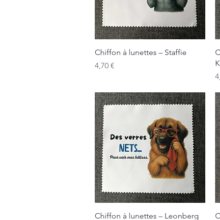
Aperçu rapide
Chiffon à lunettes – Staffie
C
K
Prix
4,70 €
P
4
Aperçu rapide
Chiffon à lunettes – Leonberg
C