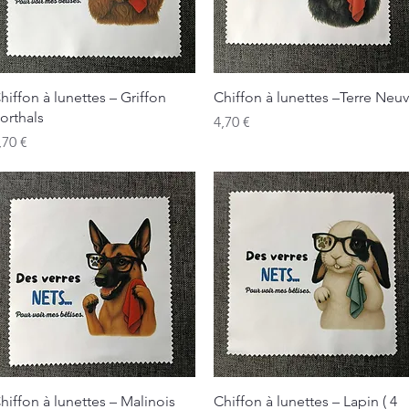
Aperçu rapide
Aperçu rapide
hiffon à lunettes – Griffon
Chiffon à lunettes –Terre Neu
orthals
Prix
4,70 €
rix
,70 €
Aperçu rapide
Aperçu rapide
hiffon à lunettes – Malinois
Chiffon à lunettes – Lapin ( 4