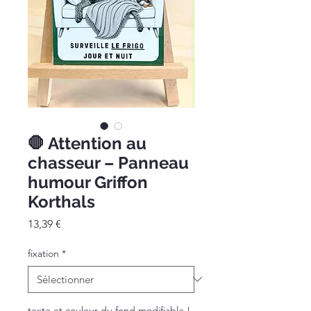
🛑 Attention au
chasseur – Panneau
humour Griffon
Korthals
Prix
13,39 €
fixation
*
texte et couleur du fond modifiable !