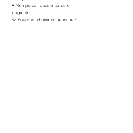
• Non percé : déco intérieure
originale
💡 Pourquoi choisir ce panneau ?
• Une déco drôle et originale pour
les amoureux du Griffon Korthals
• Le mélange parfait entre chien de
chasse… et pro du canapé 😂
• Une idée cadeau idéale pour les
passionnés de chiens ❤️
Vous êtes sur une petite boutique française,
100% faite maison (et approuvée par Texas
🐾).
Nous contacter
lacarteriedetexas@gmail.com
Suivez-nous pour un
concentré de bonne