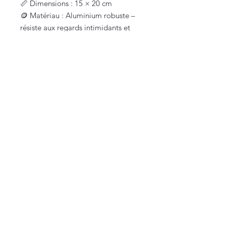
📏 Dimensions : 15 × 20 cm
🪙 Matériau : Aluminium robuste –
résiste aux regards intimidants et
aux démonstrations d’affection un
peu trop puissantes
🖨️ Impression : Haute qualité,
finition brillante, illustration
humoristique de l’American Bully
version
ange / démon
avec jauge
de chaos
⚙️
Fixation :
•
Prépercé
: idéal pour portail ou
entrée (effet dissuasif… suivi d’un
sourire)
•
Non percé
: parfait en déco
intérieure, là où le gros bébé règne