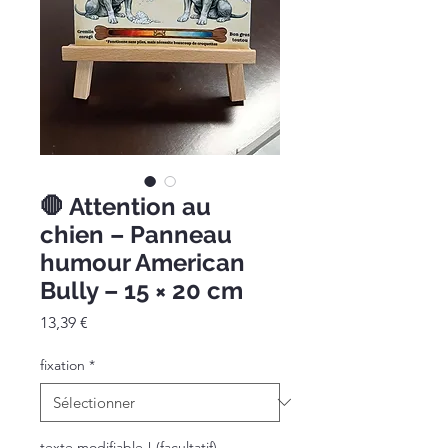
🛑 Attention au
chien – Panneau
humour American
Bully – 15 × 20 cm
Prix
13,39 €
fixation
*
texte modifiable ! (facultatif)