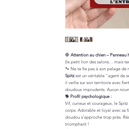
🛑
Attention au chien – Panneau
(le petit lion des salons… mais t
🐾 Ne te fie pas à son pelage de n
Spitz
est un véritable “agent de sé
il veille sur son territoire avec f
doudous imprudents. Aucun nounou
🐕
Profil psychologique :
Vif, curieux et courageux, le Spit
corps. Adorable et loyal avec sa f
doudou s’approche trop près. Résu
triomphant !