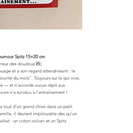
 humour Spitz 15×20 cm
erreur des doudous 🧸)
uage et à son regard attendrissant : le
curité du mois”. Toujours sur le qui-vive,
ierté — et n’accorde aucun répit aux
rs n’a survécu à l’entraînement !
z a tout d’un grand chien dans un petit
amille, il devient impitoyable dès qu’un
ltat : un coton-volcan et un Spitz