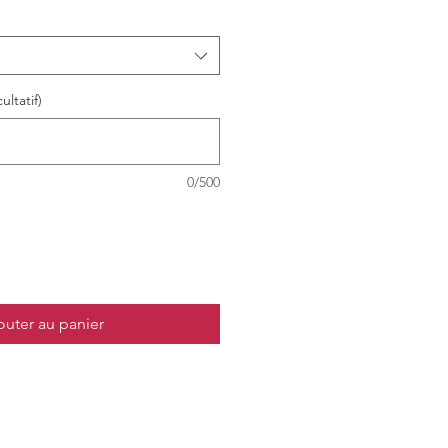
ultatif)
0/500
outer au panier