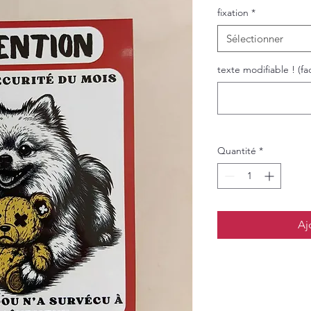
fixation
*
Sélectionner
texte modifiable ! (fac
Quantité
*
Aj