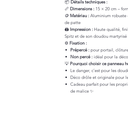
📦
Détails techniques :
📏
Dimensions :
15 × 20 cm – form
🪙
Matériau :
Aluminium robuste – 
de patte
🖨️
Impression :
Haute qualité, finit
Spitz et de son doudou martyrisé
⚙️
Fixation :
Prépercé :
pour portail, clôtur
Non percé :
idéal pour la déco 
💡
Pourquoi choisir ce panneau h
Le danger, c’est pour les doudo
Déco drôle et originale pour 
Cadeau parfait pour les proprié
de malice ✨