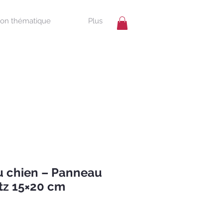
ion thématique
Plus
u chien – Panneau
tz 15×20 cm