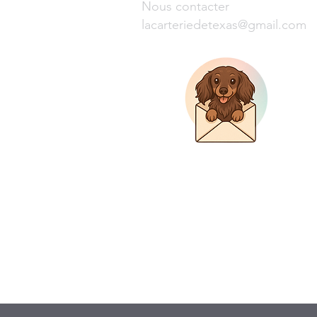
Nous contacter
lacarteriedetexas@gmail.com