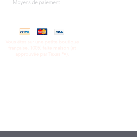
Moyens de paiement
Vous êtes sur une petite boutique
française, 100% faite maison (et
approuvée par Texas 🐾).