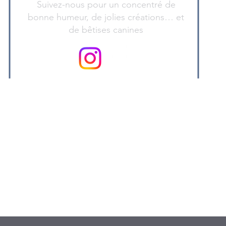
Suivez-nous pour un concentré de
bonne humeur, de jolies créations… et
de bêtises canines