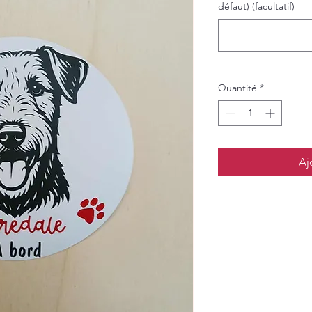
défaut) (facultatif)
Quantité
*
Aj