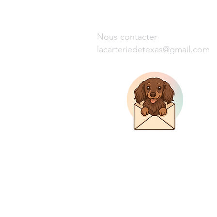
Nous contacter
lacarteriedetexas@gmail.com