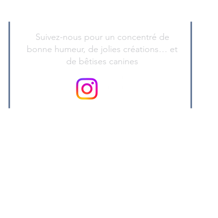
Suivez-nous pour un concentré de
bonne humeur, de jolies créations… et
de bêtises canines