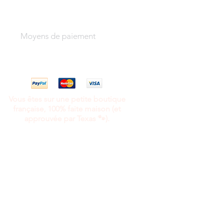
Moyens de paiement
Vous êtes sur une petite boutique
française, 100% faite maison (et
approuvée par Texas 🐾).