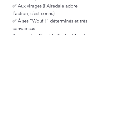
✅ Aux virages (l’Airedale adore
l’action, c’est connu)
✅ À ses “Wouf !” déterminés et très
convaincus
Parce qu’un
Airedale Terrier à bord
,
c’est :
⚡ 50 % intelligence vive
⚡ 30 % humour involontaire
⚡ 20 % témérité de grand terrier
➡️ 100 % copilote charismatique,
loyal et intrépide ❤️
Vous êtes sur une petite boutique française,
100% faite maison (et approuvée par Texas
🐾).
Nous contacter
lacarteriedetexas@gmail.com