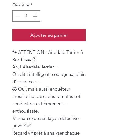
Quantité
*
Ajouter au panier
🐾 ATTENTION : Airedale Terrier à
Bord ! 🚗💨
Ah, l’Airedale Terrier…
On dit : intelligent, courageux, plein
d’assurance…
🤣 Oui, mais aussi enquêteur
moustachu, cascadeur amateur et
conducteur extrêmement…
enthousiaste.
Museau expressif façon détective
privé ? ✅
Regard vif prêt à analyser chaque