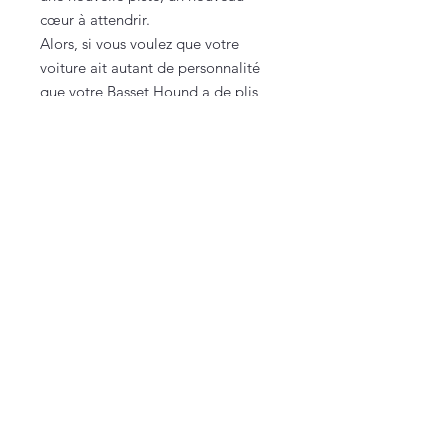
cœur à attendrir.
Alors, si vous voulez que votre
voiture ait autant de personnalité
que votre Basset Hound a de plis,
ce sticker est fait pour vous.
Admirez les sourires s'étendre
d'oreille à oreille chez les passants :
avec un "Basset Hound À bord",
chaque trajet devient une aventure
truffée de bonheur.
Vous êtes sur une petite boutique française,
100% faite maison (et approuvée par Texas
🐾).
Nous contacter
lacarteriedetexas@gmail.com