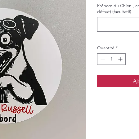
Prénom du Chien , cou
défaut) (facultatif)
Quantité
*
Aj