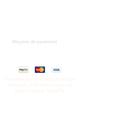
Moyens de paiement
Vous êtes sur une petite boutique
française, 100% faite maison (et
approuvée par Texas 🐾).