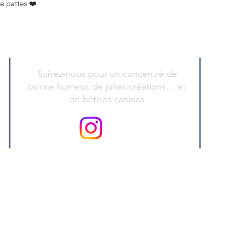
re pattes ❤️
Suivez-nous pour un concentré de
bonne humeur, de jolies créations… et
de bêtises canines