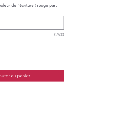
leur de l'écriture ( rouge part
0/500
outer au panier