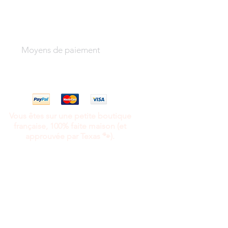
Moyens de paiement
Vous êtes sur une petite boutique
française, 100% faite maison (et
approuvée par Texas 🐾).