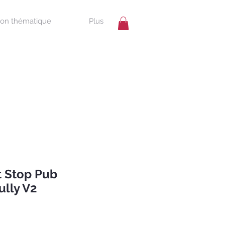
ion thématique
Plus
t Stop Pub
ully V2