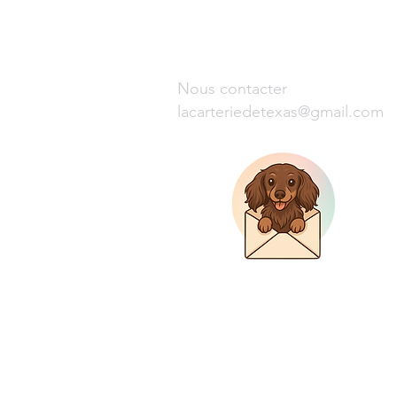
Nous contacter
lacarteriedetexas@gmail.com