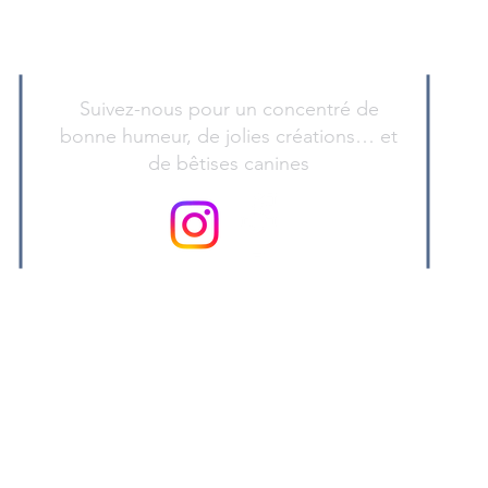
Suivez-nous pour un concentré de
bonne humeur, de jolies créations… et
de bêtises canines