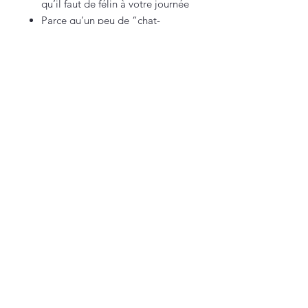
qu’il faut de félin à votre journée
Parce qu’un peu de “chat-
titude”, ça va avec tout 😸
💌 En version argent pour la
douceur, ou doré pour la touche
chic : à offrir, ou à garder (les deux,
c’est bien aussi 😉).
Vous êtes sur une petite boutique française,
100% faite maison (et approuvée par Texas
🐾).
Nous contacter
lacarteriedetexas@gmail.com
Suivez-nous pour un
concentré de bonne
humeur, de jolies
créations… et de bêtises
canines