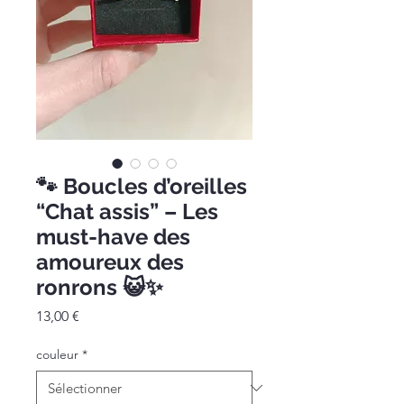
🐾 Boucles d’oreilles
“Chat assis” – Les
must-have des
amoureux des
ronrons 😺✨
Prix
13,00 €
couleur
*