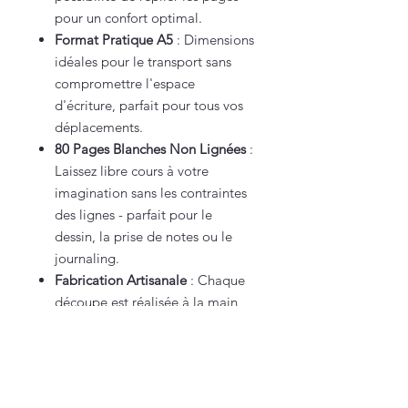
pour un confort optimal.
Format Pratique A5
: Dimensions
idéales pour le transport sans
compromettre l'espace
d'écriture, parfait pour tous vos
déplacements.
80 Pages Blanches Non Lignées
:
Laissez libre cours à votre
imagination sans les contraintes
des lignes - parfait pour le
dessin, la prise de notes ou le
journaling.
Fabrication Artisanale
: Chaque
découpe est réalisée à la main
avec précision, ajoutant une
touche personnelle rare dans un
monde de production de masse.
Que vous soyez étudiant, artiste,