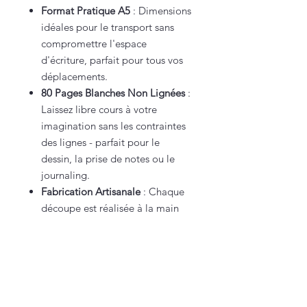
Format Pratique A5
: Dimensions
idéales pour le transport sans
compromettre l'espace
d'écriture, parfait pour tous vos
déplacements.
80 Pages Blanches Non Lignées
:
Laissez libre cours à votre
imagination sans les contraintes
des lignes - parfait pour le
dessin, la prise de notes ou le
journaling.
Fabrication Artisanale
: Chaque
découpe est réalisée à la main
avec précision, ajoutant une
touche personnelle rare dans un
monde de production de masse.
Que vous soyez étudiant, artiste,
écrivain ou professionnel, ce carnet
est l'outil idéal pour capturer