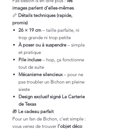
Pas besoin d’en dire plus :
les
images parlent d’elles-mêmes
.
📏
Détails techniques (rapide,
promis)
26 × 19 cm
– taille parfaite, ni
trop grande ni trop petite
À poser ou à suspendre
– simple
et pratique
Pile incluse
– hop, ça fonctionne
tout de suite
Mécanisme silencieux
– pour ne
pas troubler un Bichon en pleine
sieste
Design exclusif signé La Carterie
de Texas
🎁
Le cadeau parfait
Pour un fan de Bichon, c’est simple :
vous venez de trouver
l’objet déco
qui déclenche le sourire instantané
,