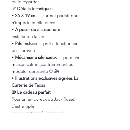
de le regarder.
📏
Détails techniques
•
26 × 19 cm
— format parfait pour
n’importe quelle pièce
•
À poser ou à suspendre
—
installation facile
•
Pile incluse
— prêt à fonctionner
dès l’arrivée
•
Mécanisme silencieux
— pour une
maison calme (contrairement au
modèle représenté 🐶😉)
•
Illustrations exclusives signées La
Carterie de Texas
🎁
Le cadeau parfait
Pour un amoureux du Jack Russel,
c’est simple :
vous avez trouvé l’objet qui
déclenche un
« Oh mon dieu, c’est
trop lui ! »
instantané.