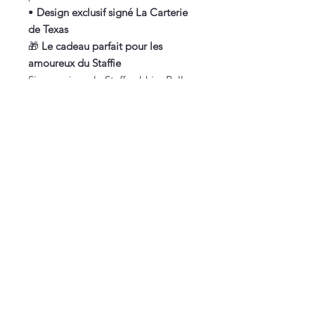
•
Design exclusif signé La Carterie
de Texas
🎁
Le cadeau parfait pour les
amoureux du Staffie
Si vous aimez le Staffordshire Bull
Terrier, vous venez de trouver l’objet
déco qui déclenche le sourire
instantané.
Un cadeau plein de caractère, de
tendresse et de style… exactement
comme le Staffie 🐕💙
Vous êtes sur une petite boutique française,
100% faite maison (et approuvée par Texas
🐾).
Nous contacter
lacarteriedetexas@gmail.com