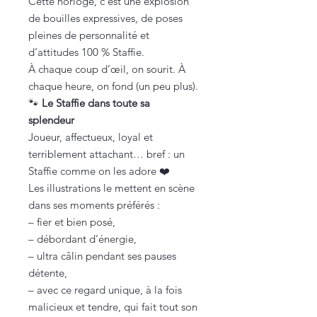
Cette horloge, c’est une explosion
de bouilles expressives, de poses
pleines de personnalité et
d’attitudes 100 % Staffie.
À chaque coup d’œil, on sourit. À
chaque heure, on fond (un peu plus).
🐾
Le Staffie dans toute sa
splendeur
Joueur, affectueux, loyal et
terriblement attachant… bref : un
Staffie comme on les adore ❤️
Les illustrations le mettent en scène
dans ses moments préférés :
– fier et bien posé,
– débordant d’énergie,
– ultra câlin pendant ses pauses
détente,
– avec ce regard unique, à la fois
malicieux et tendre, qui fait tout son