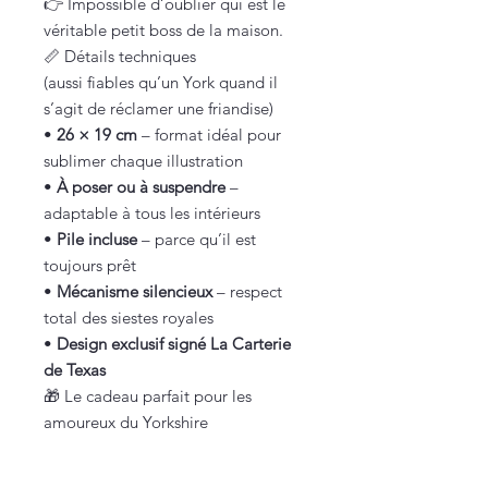
👉 Impossible d’oublier qui est le
véritable petit boss de la maison.
📏 Détails techniques
(aussi fiables qu’un York quand il
s’agit de réclamer une friandise)
•
26 × 19 cm
– format idéal pour
sublimer chaque illustration
•
À poser ou à suspendre
–
adaptable à tous les intérieurs
•
Pile incluse
– parce qu’il est
toujours prêt
•
Mécanisme silencieux
– respect
total des siestes royales
•
Design exclusif signé La Carterie
de Texas
🎁 Le cadeau parfait pour les
amoureux du Yorkshire
Vous partagez votre quotidien avec
un Yorkshire