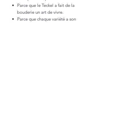
Parce que le Teckel a fait de la
bouderie un art de vivre.
Parce que chaque variété a son
charme unique… mais toujours
la même mauvaise foi.
Parce que c’est le cadeau parfait
pour tout amoureux de ce cabot
drôle, têtu et terriblement
attachant.
Vous êtes sur une petite boutique française,
100% faite maison (et approuvée par Texas
🐾).
Nous contacter
lacarteriedetexas@gmail.com
Suivez-nous pour un
concentré de bonne