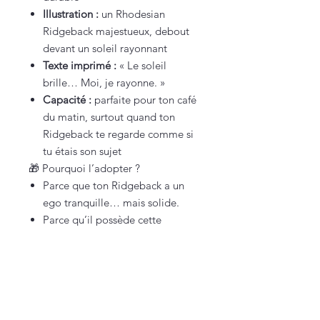
Illustration :
un Rhodesian
Ridgeback majestueux, debout
devant un soleil rayonnant
Texte imprimé :
« Le soleil
brille… Moi, je rayonne. »
Capacité :
parfaite pour ton café
du matin, surtout quand ton
Ridgeback te regarde comme si
tu étais son sujet
🎁 Pourquoi l’adopter ?
Parce que ton Ridgeback a un
ego tranquille… mais solide.
Parce qu’il possède cette
prestance naturelle qu’aucun
autre chien ne peut copier.
Parce que ce mug capture
parfaitement leur fierté douce,
leur élégance athlétique et leur