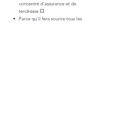
concentré d’assurance et de
tendresse 💥
Parce qu’il fera sourire tous les
amoureux de petits chiens au
grand courage
Parce que c’est le cadeau idéal
pour quiconque vit avec un mini
garde du corps à quatre pattes
🐶❤️
Vous êtes sur une petite boutique française,
100% faite maison (et approuvée par Texas
🐾).
Nous contacter
lacarteriedetexas@gmail.com
Suivez-nous pour un
concentré de bonne