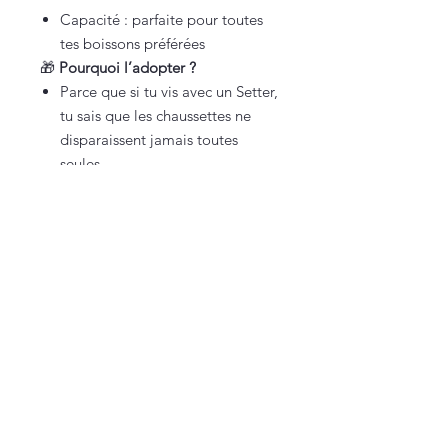
Capacité : parfaite pour toutes
tes boissons préférées
🎁
Pourquoi l’adopter ?
Parce que si tu vis avec un Setter,
tu sais que les chaussettes ne
disparaissent jamais toutes
seules
Parce qu’il fera rire ou soupirer
tous les amoureux de chiens
filous mais irrésistibles
Parce qu’un mug comme ça,
c’est le seul moyen d’accepter
qu’on finira
toujours
avec une
chaussette orpheline 🐶❤️
Vous êtes sur une petite boutique française,
100% faite maison (et approuvée par Texas