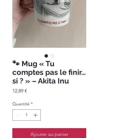
🐾 Mug « Tu
comptes pas le finir…
si ? » – Akita Inu
Prix
12,89 €
Quantité
*
Ajouter au panier