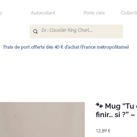
e
Autocollant
Porte clés
Collect
Frais de port offerts dès 40 € d’achat (France métropolitaine)
🐾 Mug “Tu
finir… si ?”
Prix
12,89 €