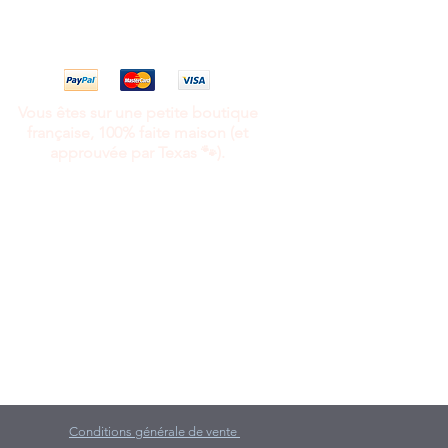
Vous êtes sur une petite boutique
française, 100% faite maison (et
approuvée par Texas 🐾).
Conditions générale de vente