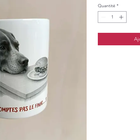
Quantité
*
Aj