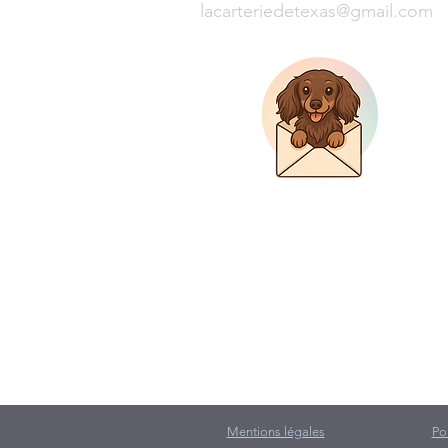
lacarteriedetexas@gmail.com
Mentions légales
Po