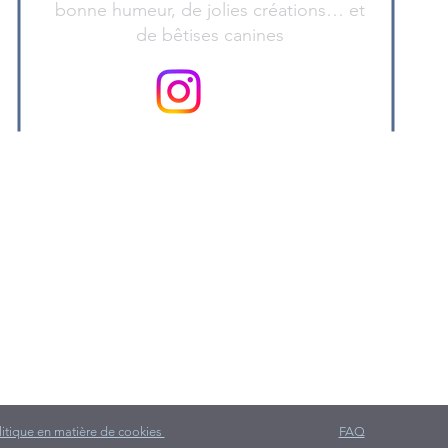
bonne humeur, de jolies créations… et
de bêtises canines
litique en matière de cookies
FAQ