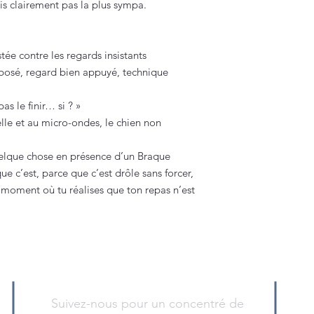
is clairement pas la plus sympa.
tée contre les regards insistants
posé, regard bien appuyé, technique
as le finir… si ? »
elle et au micro-ondes, le chien non
uelque chose en présence d’un Braque
e c’est, parce que c’est drôle sans forcer,
e moment où tu réalises que ton repas n’est
Suivez-nous pour un concentré de