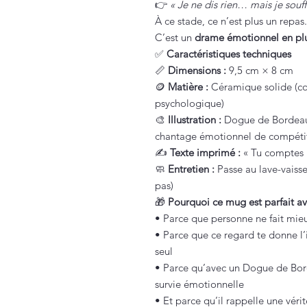
👉
« Je ne dis rien… mais je souff
À ce stade, ce n’est plus un repas.
C’est un
drame émotionnel en plu
✅
Caractéristiques techniques
📏
Dimensions :
9,5 cm × 8 cm
🪙
Matière :
Céramique solide (con
psychologique)
🎨
Illustration :
Dogue de Bordeaux 
chantage émotionnel de compéti
✍️
Texte imprimé :
« Tu comptes p
🧼
Entretien :
Passe au lave-vaisse
pas)
🎁
Pourquoi ce mug est parfait 
• Parce que personne ne fait mieu
• Parce que ce regard te donne l
seul
• Parce qu’avec un Dogue de Bord
survie émotionnelle
• Et parce qu’il rappelle une vérit