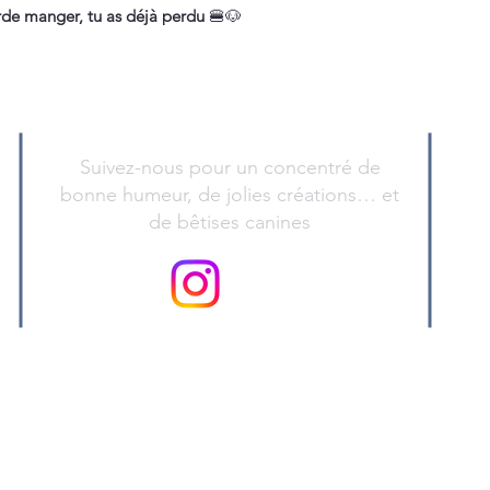
de manger, tu as déjà perdu
🍔🐶
Suivez-nous pour un concentré de
bonne humeur, de jolies créations… et
de bêtises canines