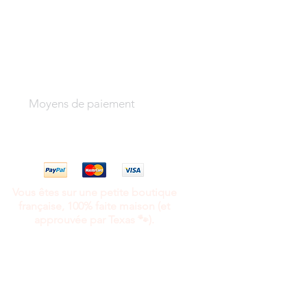
Moyens de paiement
Vous êtes sur une petite boutique
française, 100% faite maison (et
approuvée par Texas 🐾).