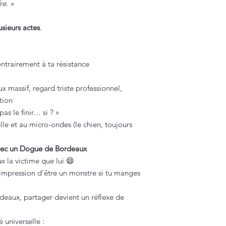
re. »
sieurs actes
.
trairement à ta résistance
massif, regard triste professionnel,
tion
as le finir… si ? »
lle et au micro-ondes (le chien, toujours
avec un Dogue de Bordeaux
x la victime que lui 😄
’impression d’être un monstre si tu manges
eaux, partager devient un réflexe de
é universelle :