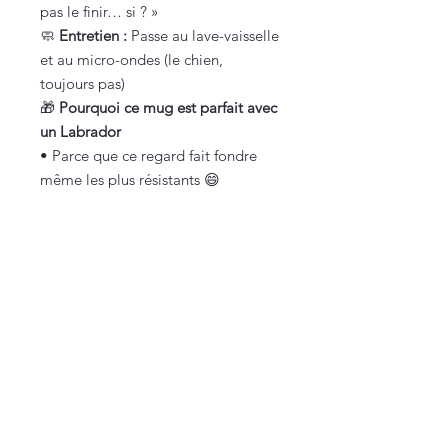
pas le finir… si ? »
🧼
Entretien :
Passe au lave-vaisselle
et au micro-ondes (le chien,
toujours pas)
🎁
Pourquoi ce mug est parfait avec
un Labrador
• Parce que ce regard fait fondre
même les plus résistants 😄
• Parce qu’un Labrador pense
sincèrement que
tout
est à partager
• Parce qu’avec lui, manger seul est
une hérésie
• Et parce qu’il rappelle une vérité
universelle :
si un Labrador te regarde manger,
ton repas est déjà compromis
🍔🐶