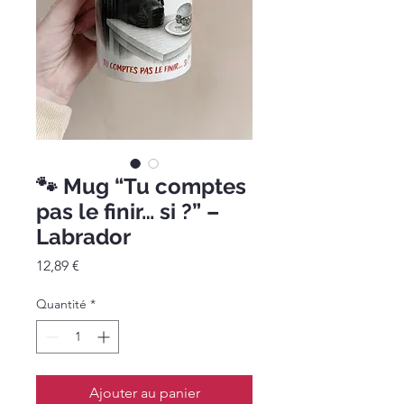
🐾 Mug “Tu comptes
pas le finir… si ?” –
Labrador
Prix
12,89 €
Quantité
*
Ajouter au panier