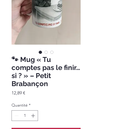
🐾 Mug « Tu
comptes pas le finir…
si ? » – Petit
Brabançon
Prix
12,89 €
Quantité
*