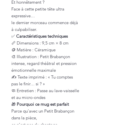
Et honnêtement ?
Face à cette petite tête ultra
expressive…
le dernier morceau commence déjà
à culpabiliser.
✅
Caractéristiques techniques
📏 Dimensions : 9,5 cm × 8 cm
🪙 Matière : Céramique
🎨 Illustration : Petit Brabançon
intense, regard théâtral et pression
émotionnelle maximale
✍️ Texte imprimé : « Tu comptes
pas le finir… si ? »
🧼 Entretien : Passe au lave-vaisselle
et au micro-ondes
🎁
Pourquoi ce mug est parfait
Parce qu’avec un Petit Brabançon
dans la pièce,
ce n’est pas du chantage